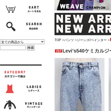
TOP
>
パンツ
>
ジーンズ/ペインター
>
Levi's540ケミカル