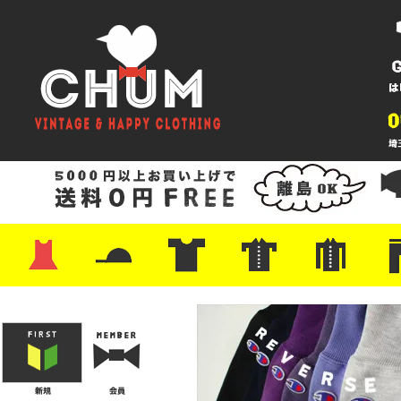
・ワンピース
・カットソー/スウェット
・ブラウス/シャツ
・スカート
・パンツ/ショーツ
・ジャケット/ニット
・Tシャツ
・ハット/スカーフ
・バッグ
・ブーツ/パンプス
・バッグ
・キャップ/ハット
・レザーシューズ/スニーカー
・ネクタイ
・マフラー
・アクセサリー
・ファイヤーキング
・雑貨/バンダナ
・プリントTシャツ
・バンド/ツアー
・キャラクター
・Nike/adidas/スポーツ
・チャンピオン
・サーフ/スケート
・ボーダー/総柄/無地
・フットボール/リンガー
・タンクトップ/NBA
・ポロシャツ
・半袖シャツ
・アロハ/サーフ/ボーリング
・ラルフ/ブランド
・無地/チェック/ストラ
・ワーク/ミリタリー/ウ
・ネル/ウール
・ショ
・アウ
・ジー
・Levi'
・ミリ
・コー
・コッ
・オー
・ジャ
ン
ン