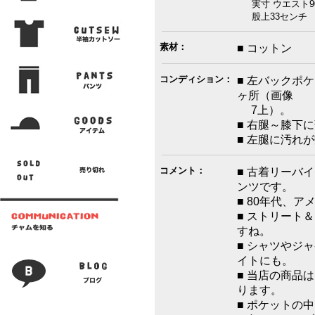
実寸 ウエスト9
股上33センチ 腿
素材：
■ コットン
コンディション：
■ 左バックポ
ヶ所（画像
7上）。
■ 右腿～膝下
■ 左腿に汚れ
コメント：
■ 古着リーバ
ンツです。
■ 80年代、ア
■ ストリート
すね。
■ シャツやジ
イトにも。
■ 当店の商品
ります。
■ ポケットの