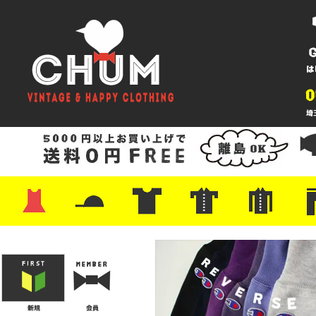
・ワンピース
・カットソー/スウェット
・ブラウス/シャツ
・スカート
・パンツ/ショーツ
・ジャケット/ニット
・Tシャツ
・ハット/スカーフ
・バッグ
・ブーツ/パンプス
・バッグ
・キャップ/ハット
・レザーシューズ/スニーカー
・ネクタイ
・マフラー
・アクセサリー
・ファイヤーキング
・雑貨/バンダナ
・プリントTシャツ
・バンド/ツアー
・キャラクター
・Nike/adidas/スポーツ
・チャンピオン
・サーフ/スケート
・ボーダー/総柄/無地
・フットボール/リンガー
・タンクトップ/NBA
・ポロシャツ
・半袖シャツ
・アロハ/サーフ/ボーリング
・ラルフ/ブランド
・無地/チェック/ストラ
・ワーク/ミリタリー/ウ
・ネル/ウール
・ショ
・アウ
・ジー
・Levi'
・ミリ
・コー
・コッ
・オー
・ジャ
ン
ン