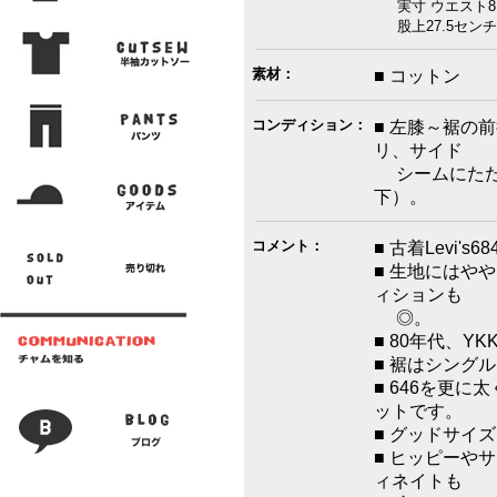
実寸 ウエスト8
股上27.5センチ
素材：
■ コットン
コンディション：
■ 左膝～裾の
リ、サイド
シームにたた
下）。
コメント：
■ 古着Levi'
■ 生地にはや
ィションも
◎。
■ 80年代、Y
■ 裾はシング
■ 646を更
ットです。
■ グッドサイ
■ ヒッピーや
ィネイトも