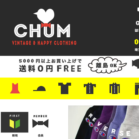
・ワンピース
・カットソー/スウェット
・ブラウス/シャツ
・スカート
・パンツ/ショーツ
・ジャケット/ニット
・Tシャツ
・ハット/スカーフ
・バッグ
・ブーツ/パンプス
・バッグ
・キャップ/ハット
・レザーシューズ/スニーカー
・ネクタイ
・マフラー
・アクセサリー
・ファイヤーキング
・雑貨/バンダナ
・プリントTシャツ
・バンド/ツアー
・キャラクター
・Nike/adidas/スポーツ
・チャンピオン
・サーフ/スケート
・ボーダー/総柄/無地
・フットボール/リンガー
・タンクトップ/NBA
・ポロシャツ
・半袖シャツ
・アロハ/サーフ/ボーリング
・ラルフ/ブランド
・無地/チェック/ストラ
・ワーク/ミリタリー/ウ
・ネル/ウール
・ショ
・アウ
・ジー
・Levi'
・ミリ
・コー
・コッ
・オー
・ジャ
ン
ン