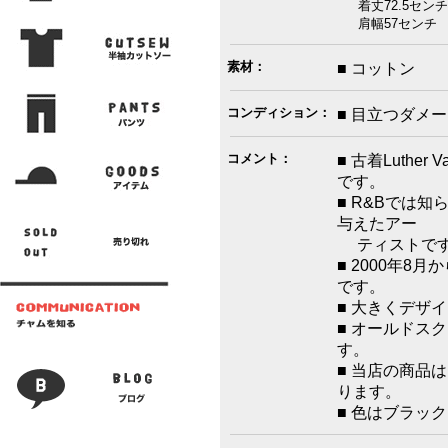
着丈72.5センチ
肩幅57センチ 
素材：
■ コットン
コンディション：
■ 目立つダメ
コメント：
■ 古着Luther 
です。
■ R&Bでは
与えたアー
ティストです
■ 2000年
です。
■ 大きくデザ
■ オールドス
す。
■ 当店の商品
ります。
■ 色はブラッ