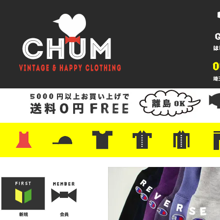
・ワンピース
・カットソー/スウェット
・ブラウス/シャツ
・スカート
・パンツ/ショーツ
・ジャケット/ニット
・Tシャツ
・ハット/スカーフ
・バッグ
・ブーツ/パンプス
・バッグ
・キャップ/ハット
・レザーシューズ/スニーカー
・ネクタイ
・マフラー
・アクセサリー
・ファイヤーキング
・雑貨/バンダナ
・プリントTシャツ
・バンド/ツアー
・キャラクター
・Nike/adidas/スポーツ
・チャンピオン
・サーフ/スケート
・ボーダー/総柄/無地
・フットボール/リンガー
・タンクトップ/NBA
・ポロシャツ
・半袖シャツ
・アロハ/サーフ/ボーリング
・ラルフ/ブランド
・無地/チェック/ストラ
・ワーク/ミリタリー/ウ
・ネル/ウール
・ショ
・アウ
・ジー
・Levi'
・ミリ
・コー
・コッ
・オー
・ジャ
ン
ン