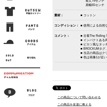
着丈79センチ 
肩幅65センチ 
素材：
■ コットン
コンディション：
■ 使用による自然
コメント：
■ 古着The Roll
■ インパクトある
■ ピカソ風なタッ
■ BROCKUMタ
■ 当店の商品は
■ 色は画像1が近
この商品について問い合わせる
この商品を友達に教える