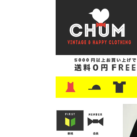
・ワンピース
・カットソー/スウェット
・ブラウス/シャツ
・スカート
・パンツ/ショーツ
・ジャケット/ニット
・Tシャツ
・ハット/スカーフ
・バッグ
・ブーツ/パンプス
・バッグ
・キャップ/ハット
・レザーシューズ/スニーカー
・ネクタイ
・マフラー
・アクセサリー
・ファイヤーキング
・雑貨/バンダナ
・プリントTシャツ
・バンド/ツアー
・キャラクター
・Nike/adidas/ス
・チャンピオン
・サーフ/スケート
・ボーダー/総柄/無
・フットボール/リ
・タンクトップ/NB
・
・
・