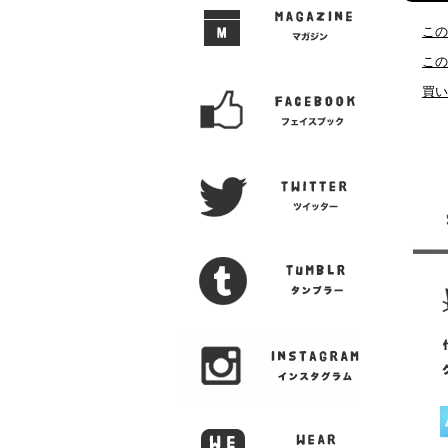
この
この
買い