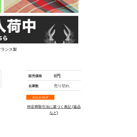
 フランス製
0円
販売価格
売り切れ
在庫数
SOLD OUT
特定商取引法に基づく表記 (返品
など)