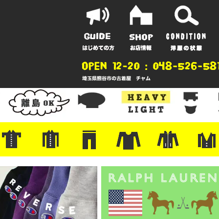
ポーツ
地
ンガー
A
ポロシャツ
半袖シャツ
アロハ/サーフ/ボーリング
・ラルフ/ブランド
・無地/チェック/ストライプ
・ワーク/ミリタリー/ウエスタ
・ネル/ウール
・ショートパンツ
・アウトドア/グラミチ
・ジーンズ/ペインター
・Levi's RED
・ミリタリー/ワーク
・コーデュロイ/スタプレ
・コットン/スラックス/チノ
・オーバーオール/つなぎ
・ジャージ/スウェット/ナイロ
・セントジェームス/ルミノア
・ロンT/サーマル/ラグビー
・プリント/半袖/スウェット
・チャンピオン/リバース
・パーカー
・デニム/コ
・アウトドア
・ジャージ/
・ミリタリー
・ウール/レ
・スーツ/ジ
ン
ン