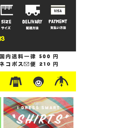
ットン
/フリース
ナイロン
/ワーク
ザー
レ