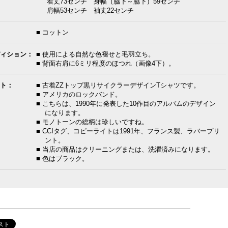
着丈73センチ 身幅（脇下～脇下）59センチ
肩幅53センチ 袖丈22センチ
■ コットン
ィション：
■ 使用による自然な色褪せと毛羽立ち。
■ 背面右肩に6ミリ程度のほつれ（画像4下）。
ト：
■ 古着ZZトップ黒リサイクラーデザインTシャツです。
■ アメリカのロックバンド。
■ こちらは、1990年に発表した10作目のアルバムのデザイン
になります。
■ モノトーンの総柄は珍しいですね。
■ CCIタグ、コピーライトは1991年、フランス製、ラバープリ
ント。
■ 当店の商品はクリーニングまたは、洗濯済みになります。
■ 色はブラック。