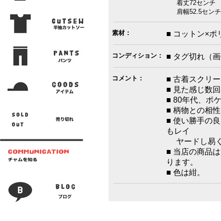
着丈72センチ 
肩幅52.5センチ
素材：
■ コットン×ポ
コンディション：
■ タグ切れ（
コメント：
■ 古着スクリ
■ 見た感じ数
■ 80年代、
■ 柄物との相
■ 使い勝手の
もレイ
ヤードし易く
■ 当店の商品
ります。
■ 色は紺。