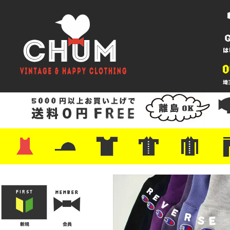
・ワンピース
・カットソー/スウェット
・ブラウス/シャツ
・スカート
・パンツ/ショーツ
・ジャケット/ニット
・Tシャツ
・ハット/スカーフ
・バッグ
・ブーツ/パンプス
・バッグ
・キャップ/ハット
・レザーシューズ/スニーカー
・ネクタイ
・マフラー
・アクセサリー
・ファイヤーキング
・雑貨/バンダナ
・プリントTシャツ
・バンド/ツアー
・キャラクター
・Nike/adidas/スポーツ
・チャンピオン
・サーフ/スケート
・ボーダー/総柄/無地
・フットボール/リンガー
・タンクトップ/NBA
・ポロシャツ
・半袖シャツ
・アロハ/サーフ/ボーリング
・ラルフ/ブランド
・無地/チェック/ストラ
・ワーク/ミリタリー/ウ
・ネル/ウール
・ショ
・アウ
・ジー
・Levi'
・ミリ
・コー
・コッ
・オー
・ジャ
ン
ン