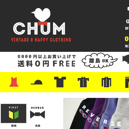
・ワンピース
・カットソー/スウェット
・ブラウス/シャツ
・スカート
・パンツ/ショーツ
・ジャケット/ニット
・Tシャツ
・ハット/スカーフ
・バッグ
・ブーツ/パンプス
・バッグ
・キャップ/ハット
・レザーシューズ/スニーカー
・ネクタイ
・マフラー
・アクセサリー
・ファイヤーキング
・雑貨/バンダナ
・プリントTシャツ
・バンド/ツアー
・キャラクター
・Nike/adidas/スポーツ
・チャンピオン
・サーフ/スケート
・ボーダー/総柄/無地
・フットボール/リンガー
・タンクトップ/NBA
・ポロシャツ
・半袖シャツ
・アロハ/サーフ/ボーリング
・ラルフ/ブランド
・無地/チェック/ストラ
・ワーク/ミリタリー/ウ
・ネル/ウール
・ショ
・アウ
・ジー
・Levi'
・ミリ
・コー
・コッ
・オー
・ジャ
ン
ン