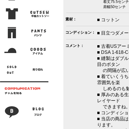
着丈75.5センチ
肩幅50センチ 
素材：
■ コットン
コンディション：
■ 目立つダメ
コメント：
■ 古着USア
■ DSA 1-618
■ 縫製はダブ
目のボタン
の間隔が広い
■ 着ていくう
雰囲気を楽
しめるのも魅
■ 厚みのある
レイヤード
できますね
■ コンディシ
■ 当店の商品
ります。