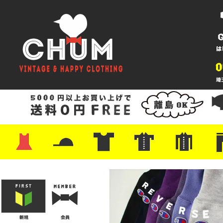
・ワンピース
・カットソー/スウェット
・ブラウス/シャツ
・スカート
・パンツ/ショーツ
・ジャケット/ニット
・Tシャツ
・ハット/スカーフ
・バッグ
・ブーツ/パンプス
・バッグ
・キャップ/ハット
・レザーシューズ/スニーカー
・ネクタイ
・マフラー
・アクセサリー
・ファイヤーキング
・雑貨/バンダナ
・プリントTシャツ
・バンド/ツアー
・キャラクター
・Nike/adidas/スポーツ
・チャンピオン
・サーフ/スケート
・ボーダー/総柄/無地
・フットボール/リンガー
・タンクトップ/NBA
・ポロシャツ
・半袖シャツ
・アロハ/サーフ/ボーリング
・ラルフ/ブランド
・無地/チェック/ストラ
・ワーク/ミリタリー/ウ
・ネル/ウール
・ショ
・アウ
・ジー
・Levi'
・ミリ
・コー
・コッ
・オー
・ジャ
ン
ン