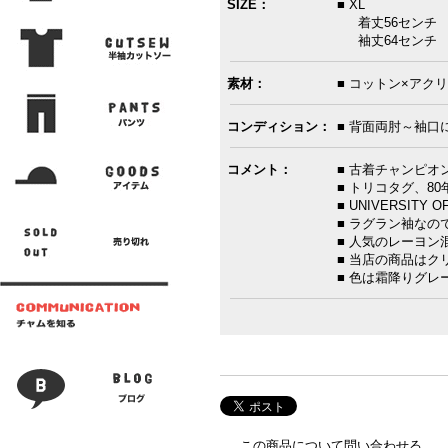
SIZE：
■ XL
着丈56センチ 
袖丈64センチ 
素材：
■ コットン×アクリ
コンディション：
■ 背面両肘～袖口
コメント：
■ 古着チャンピオ
■ トリコタグ、8
■ UNIVERSIT
■ ラグラン袖な
■ 人気のレーヨン
■ 当店の商品は
■ 色は霜降りグレ
この商品について問い合わせる