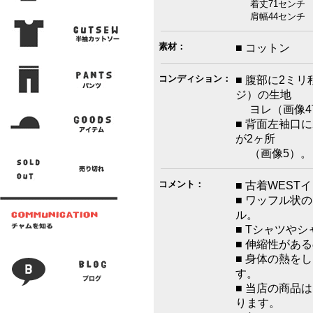
着丈71センチ 
肩幅44センチ 
素材：
■ コットン
コンディション：
■ 腹部に2ミ
ジ）の生地
ヨレ（画像4
■ 背面左袖口
が2ヶ所
（画像5）。
コメント：
■ 古着WES
■ ワッフル状
ル。
■ Tシャツや
■ 伸縮性があ
■ 身体の熱を
す。
■ 当店の商品
ります。