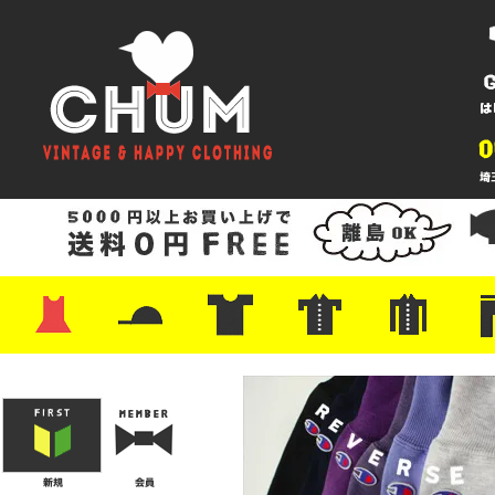
・ワンピース
・カットソー/スウェット
・ブラウス/シャツ
・スカート
・パンツ/ショーツ
・ジャケット/ニット
・Tシャツ
・ハット/スカーフ
・バッグ
・ブーツ/パンプス
・バッグ
・キャップ/ハット
・レザーシューズ/スニーカー
・ネクタイ
・マフラー
・アクセサリー
・ファイヤーキング
・雑貨/バンダナ
・プリントTシャツ
・バンド/ツアー
・キャラクター
・Nike/adidas/スポーツ
・チャンピオン
・サーフ/スケート
・ボーダー/総柄/無地
・フットボール/リンガー
・タンクトップ/NBA
・ポロシャツ
・半袖シャツ
・アロハ/サーフ/ボーリング
・ラルフ/ブランド
・無地/チェック/ストラ
・ワーク/ミリタリー/ウ
・ネル/ウール
・ショ
・アウ
・ジー
・Levi'
・ミリ
・コー
・コッ
・オー
・ジャ
ン
ン