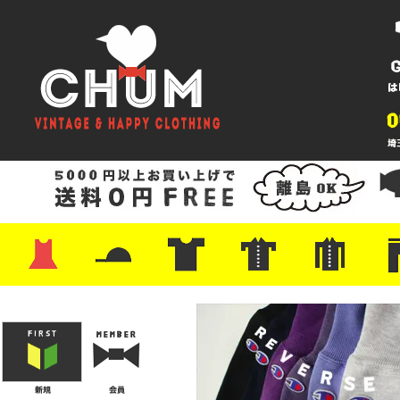
・ワンピース
・カットソー/スウェット
・ブラウス/シャツ
・スカート
・パンツ/ショーツ
・ジャケット/ニット
・Tシャツ
・ハット/スカーフ
・バッグ
・ブーツ/パンプス
・バッグ
・キャップ/ハット
・レザーシューズ/スニーカー
・ネクタイ
・マフラー
・アクセサリー
・ファイヤーキング
・雑貨/バンダナ
・プリントTシャツ
・バンド/ツアー
・キャラクター
・Nike/adidas/スポーツ
・チャンピオン
・サーフ/スケート
・ボーダー/総柄/無地
・フットボール/リンガー
・タンクトップ/NBA
・ポロシャツ
・半袖シャツ
・アロハ/サーフ/ボーリング
・ラルフ/ブランド
・無地/チェック/ストラ
・ワーク/ミリタリー/ウ
・ネル/ウール
・ショ
・アウ
・ジー
・Levi'
・ミリ
・コー
・コッ
・オー
・ジャ
ン
ン