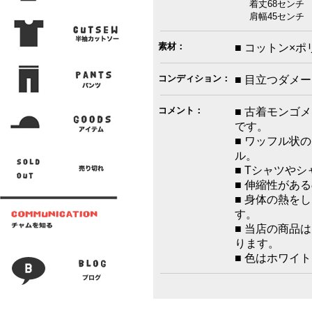
着丈68センチ 
肩幅45センチ 
素材：
■ コットン×ポ
コンディション：
■ 目立つダメ
コメント：
■ 古着モンゴ
です。
■ ワッフル状
ル。
■ Tシャツや
■ 伸縮性があ
■ 身体の熱を
す。
■ 当店の商品
ります。
■ 色はホワイ