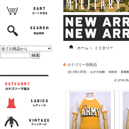
ホーム
＞
ミリタリー
カテゴリー別商品
[並び順を変更]
・おすすめ順
・価格順
・新着
全 [258]