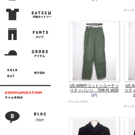
80's U
US ARMYコットンユーティ
US
リティパンツ 70年代 W28
リテ
0円
70's US ARMY
60's U