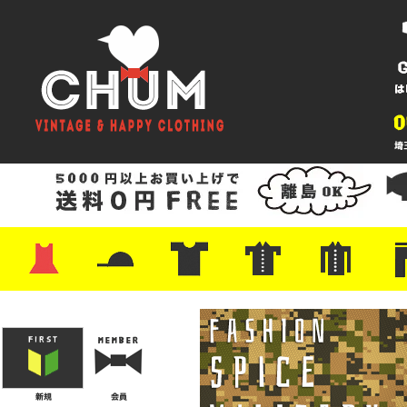
・ワンピース
・カットソー/スウェット
・ブラウス/シャツ
・スカート
・パンツ/ショーツ
・ジャケット/ニット
・Tシャツ
・ハット/スカーフ
・バッグ
・ブーツ/パンプス
・バッグ
・キャップ/ハット
・レザーシューズ/スニーカー
・ネクタイ
・マフラー
・アクセサリー
・ファイヤーキング
・雑貨/バンダナ
・プリントTシャツ
・バンド/ツアー
・キャラクター
・Nike/adidas/スポーツ
・チャンピオン
・サーフ/スケート
・ボーダー/総柄/無地
・フットボール/リンガー
・タンクトップ/NBA
・ポロシャツ
・半袖シャツ
・アロハ/サーフ/ボーリング
・ラルフ/ブランド
・無地/チェック/ストラ
・ワーク/ミリタリー/ウ
・ネル/ウール
・ショ
・アウ
・ジー
・Levi'
・ミリ
・コー
・コッ
・オー
・ジャ
ン
ン