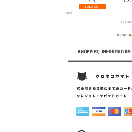
（C-
0円
SOLD OUT
80's
80's am
全 [258]