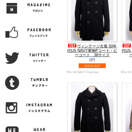
ヴィンテージ古着 50年
代US NAVY軍物Pコート・ピ
代US
ーコート 38サイズ
0円
SOLD OUT
50's US NAVY PeaCoat
50's U