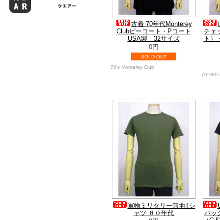
古着 70年代Monterey
Clubピーコート・Pコート
チェ
USA製 32サイズ
ト）・
0円
SOLD OUT
70's Monterey Club
70~80's
軍物ミリタリー無地Tシ
ャツ ８０年代
バッ