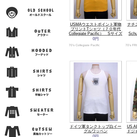
USMAウエストポイント軍物
ナチ
プリントTシャツ（７０年代
Collegiate Pacific） Sサイズ
Sch
0円
70's Collegiate Pacific
70's F
ドイツ軍タンクトップ白イー
US 
グルワッペン
ドジャ
0円