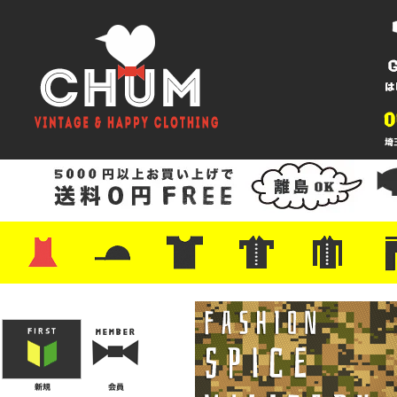
・ワンピース
・カットソー/スウェット
・ブラウス/シャツ
・スカート
・パンツ/ショーツ
・ジャケット/ニット
・Tシャツ
・ハット/スカーフ
・バッグ
・ブーツ/パンプス
・バッグ
・キャップ/ハット
・レザーシューズ/スニーカー
・ネクタイ
・マフラー
・アクセサリー
・ファイヤーキング
・雑貨/バンダナ
・プリントTシャツ
・バンド/ツアー
・キャラクター
・Nike/adidas/スポーツ
・チャンピオン
・サーフ/スケート
・ボーダー/総柄/無地
・フットボール/リンガー
・タンクトップ/NBA
・ポロシャツ
・半袖シャツ
・アロハ/サーフ/ボーリング
・ラルフ/ブランド
・無地/チェック/ストラ
・ワーク/ミリタリー/ウ
・ネル/ウール
・ショ
・アウ
・ジー
・Levi'
・ミリ
・コー
・コッ
・オー
・ジャ
ン
ン