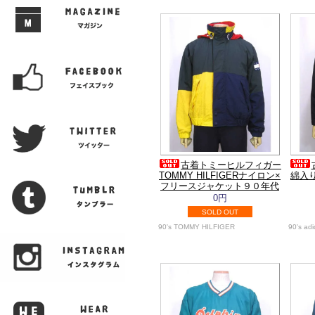
古着トミーヒルフィガー
TOMMY HILFIGERナイロン×
綿入
フリースジャケット９０年代
0円
SOLD OUT
90's TOMMY HILFIGER
90's ad