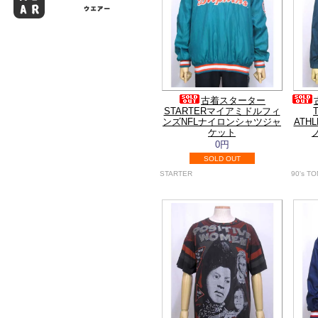
古着スターター
STARTERマイアミドルフィ
ンズNFLナイロンシャツジャ
ATH
ケット
0円
SOLD OUT
STARTER
90's T