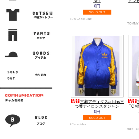
NFL
トン
0円
SOLD OUT
80's Chalk Line
TOMMY 
古着アディダスadidas三
つ葉ナイロンスタジャン
TOM
0円
SOLD OUT
90's adidas
90's T