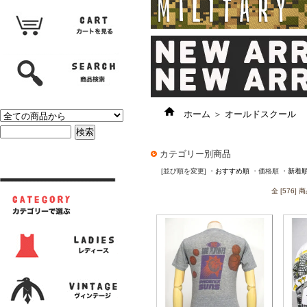
ホーム
＞
オールドスクール
カテゴリー別商品
[並び順を変更]
・おすすめ順
・価格順
・新着
全 [576]