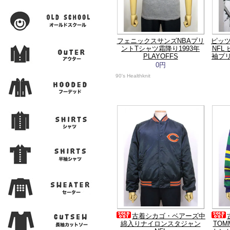
フェニックスサンズNBAプリ
ピッ
ントTシャツ霜降り1993年
NFL
PLAYOFFS
袖プリ
0円
90's Healthknit
古着シカゴ・ベアーズ中
綿入りナイロンスタジャン
TO