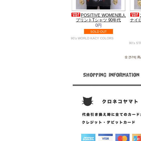
POSITIVE WOMEN黒人
プリントTシャツ 90年代
ナイ
0円
SOLD OUT
90's WORLD KACY COLORS
90's S
全 [576]