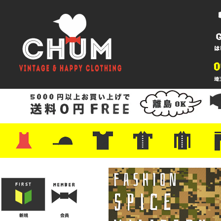
・ワンピース
・カットソー/スウェット
・ブラウス/シャツ
・スカート
・パンツ/ショーツ
・ジャケット/ニット
・Tシャツ
・ハット/スカーフ
・バッグ
・ブーツ/パンプス
・バッグ
・キャップ/ハット
・レザーシューズ/スニーカー
・ネクタイ
・マフラー
・アクセサリー
・ファイヤーキング
・雑貨/バンダナ
・プリントTシャツ
・バンド/ツアー
・キャラクター
・Nike/adidas/スポーツ
・チャンピオン
・サーフ/スケート
・ボーダー/総柄/無地
・フットボール/リンガー
・タンクトップ/NBA
・ポロシャツ
・半袖シャツ
・アロハ/サーフ/ボーリング
・ラルフ/ブランド
・無地/チェック/ストラ
・ワーク/ミリタリー/ウ
・ネル/ウール
・ショ
・アウ
・ジー
・Levi'
・ミリ
・コー
・コッ
・オー
・ジャ
ン
ン