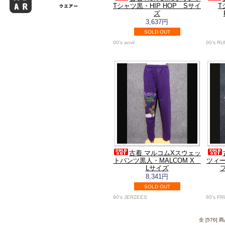
Tシャツ黒・HIP HOP Sサイ
T
ズ
3,637円
SOLD OUT
00's anvil
00's R
古着 マルコムXスウェッ
トパンツ黒人・MALCOM X
ツィ
Lサイズ
8,341円
SOLD OUT
90's JERZEES
90's F
全 [576]