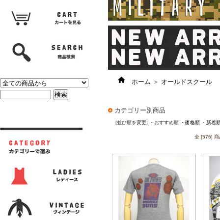
ホーム
＞
オールドスクール
カテゴリー別商品
[並び順を変更]
・おすすめ順
・価格順
・新着
全 [576]