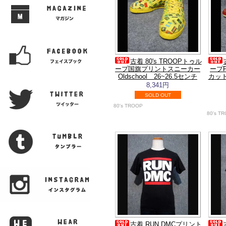
古着 80's TROOPトゥル
ープ国旗プリントスニーカー
ープP
Oldschool 26~26.5センチ
カット
8,341円
SOLD OUT
80's TROOP
80's T
古着 RUN DMCプリント