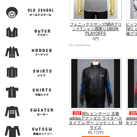
フェニックスサンズNBAプリ
ピッ
ントTシャツ霜降り1993年
NFL
PLAYOFFS
袖プリ
0円
90's Healthknit
80's ビンテージ 古着
adidasアディダス ライダース
adi
タイプ レザー ジャケット M
タイプ
サイズ
45,772円