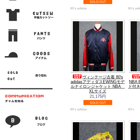
SOLD OUT
80's adidas
80's ad
ヴィンテージ古着 80's
adidasアディダスEWINGモデ
NBA
ルナイロンジャケット NBA
ド付き
XLサイズ
21,175円
SOLD OUT
80's adidas
80's