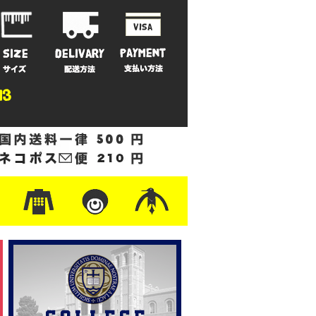
ットン
/フリース
ナイロン
/ワーク
ザー
レ