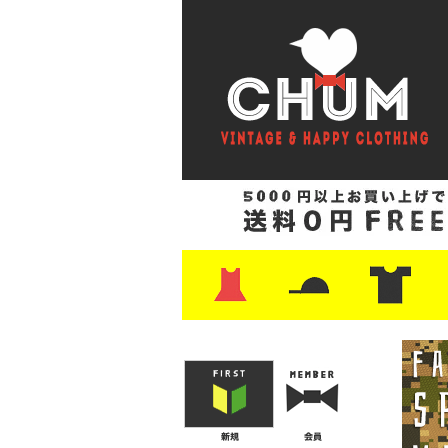
・ワンピース
・カットソー/スウェット
・ブラウス/シャツ
・スカート
・パンツ/ショーツ
・ジャケット/ニット
・Tシャツ
・ハット/スカーフ
・バッグ
・ブーツ/パンプス
・バッグ
・キャップ/ハット
・レザーシューズ/スニーカー
・ネクタイ
・マフラー
・アクセサリー
・ファイヤーキング
・雑貨/バンダナ
・プリントTシャツ
・バンド/ツアー
・キャラクター
・Nike/adidas/ス
・チャンピオン
・サーフ/スケート
・ボーダー/総柄/無
・フットボール/リ
・タンクトップ/NB
・
・
・