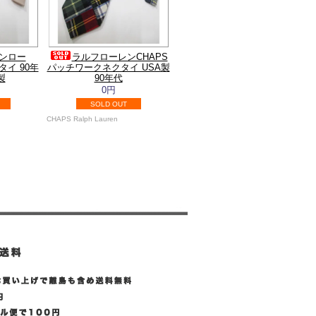
ンロー
ラルフローレンCHAPS
クタイ 90年
パッチワークネクタイ USA製
製
90年代
0円
SOLD OUT
CHAPS Ralph Lauren