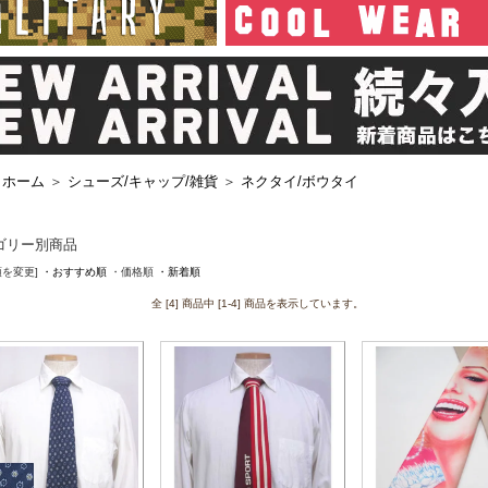
ホーム
＞
シューズ/キャップ/雑貨
＞
ネクタイ/ボウタイ
ゴリー別商品
順を変更]
・おすすめ順
・価格順
・新着順
全 [4] 商品中 [1-4] 商品を表示しています。