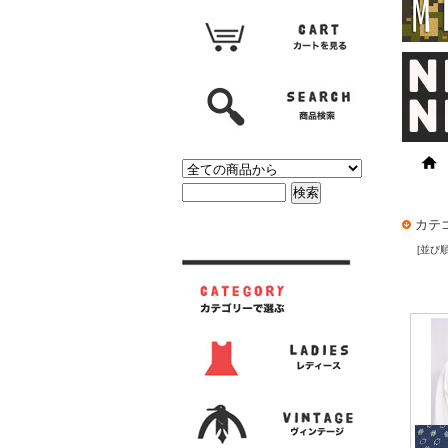
カテ
[並び