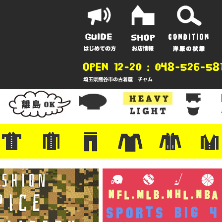
ポーツ
地
ンガー
A
ポロシャツ
半袖シャツ
アロハ/サーフ/ボーリング
・ラルフ/ブランド
・無地/チェック/ストライプ
・ワーク/ミリタリー/ウエスタ
・ネル/ウール
・ショートパンツ
・アウトドア/グラミチ
・ジーンズ/ペインター
・Levi's RED
・ミリタリー/ワーク
・コーデュロイ/スタプレ
・コットン/スラックス/チノ
・オーバーオール/つなぎ
・ジャージ/スウェット/ナイロ
・セントジェームス/ルミノア
・ロンT/サーマル/ラグビー
・プリント/半袖/スウェット
・チャンピオン/リバース
・パーカー
・デニム/コ
・アウトドア
・ジャージ/
・ミリタリー
・ウール/レ
・スーツ/ジ
ン
ン