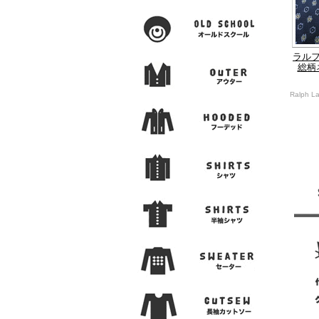
ラルフロ
総柄
Ralph L