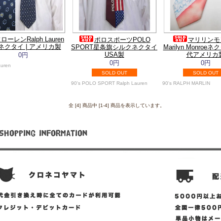
ーレンRalph Lauren
ポロスポーツPOLO
マリリンモ
ネクタイ | アメリカ製
SPORT星条旗シルクネクタイ
Marilyn Monroeネ
USA製
代アメリカ
0円
0円
0円
auren
SOLD OUT
SOLD OUT
90's POLO SPORT Ralph Lauren
90's RALPH MARLIN
全 [4] 商品中 [1-4] 商品を表示しています。