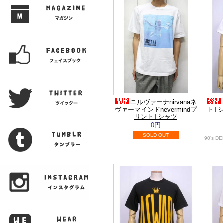
ニルヴァーナnirvanaネ
ヴァーマインドnevermindプ
トT
リントTシャツ
0円
SOLD OUT
90's DE