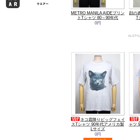
METRO MANILA AIDEプリン
顔の
トTシャツ 80～90年代
T
0円
ALSTYL
ネコ霜降りビッグフェイ
スTシャツ 90年代アメリカ製
ャツ 9
Lサイズ
0円