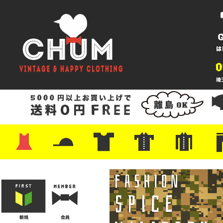
・ワンピース
・カットソー/スウェット
・ブラウス/シャツ
・スカート
・パンツ/ショーツ
・ジャケット/ニット
・Tシャツ
・ハット/スカーフ
・バッグ
・ブーツ/パンプス
・バッグ
・キャップ/ハット
・レザーシューズ/スニーカー
・ネクタイ
・マフラー
・アクセサリー
・ファイヤーキング
・雑貨/バンダナ
・プリントTシャツ
・バンド/ツアー
・キャラクター
・Nike/adidas/スポーツ
・チャンピオン
・サーフ/スケート
・ボーダー/総柄/無地
・フットボール/リンガー
・タンクトップ/NBA
・ポロシャツ
・半袖シャツ
・アロハ/サーフ/ボーリング
・ラルフ/ブランド
・無地/チェック/ストラ
・ワーク/ミリタリー/ウ
・ネル/ウール
・ショ
・アウ
・ジー
・Levi'
・ミリ
・コー
・コッ
・オー
・ジャ
ン
ン