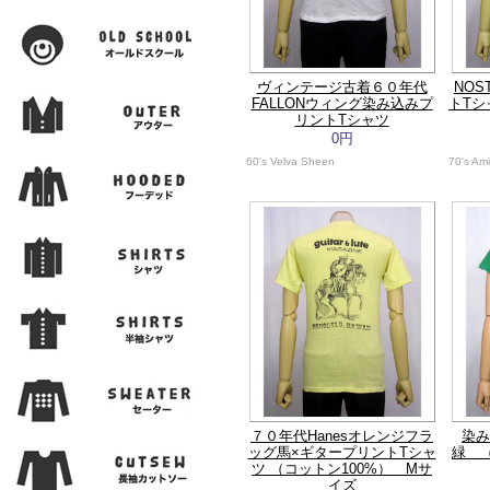
ヴィンテージ古着６０年代
NOS
FALLONウィング染み込みプ
トTシ
リントTシャツ
0円
60's Velva Sheen
70's Am
７０年代Hanesオレンジフラ
染み
ッグ馬×ギタープリントTシャ
緑 
ツ （コットン100%） Mサ
イズ