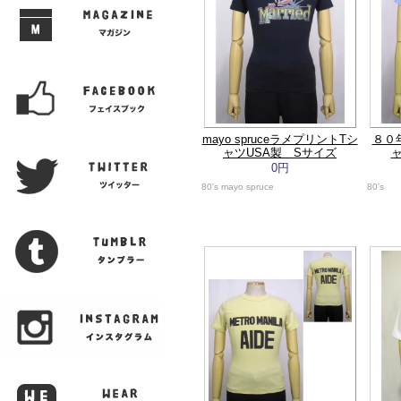
mayo spruceラメプリントTシ
８０
ャツUSA製 Sサイズ
0円
80's mayo spruce
80's