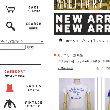
ホーム
＞
プリントTシャツ
＞
カテゴリー別商品
[並び順を変更]
・おすすめ順
・価格順
・新着
＜ 前のページ
全 [162]