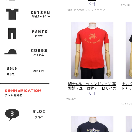
0円
70's R
70's Hanesオレンジフラッグ
騎士×馬コットンTシャツ 英
カルク
国製（ユーロ物） Mサイズ
トカ
0円
70~80's
80's C