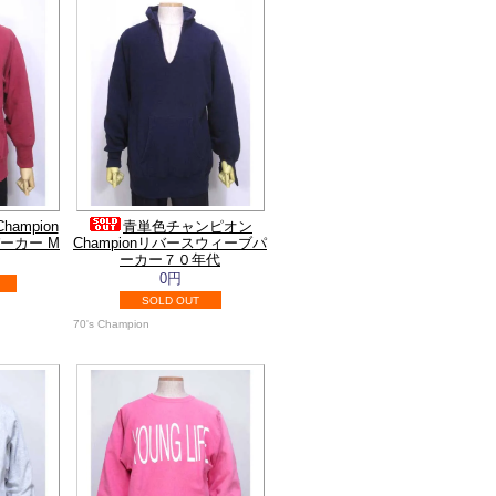
ampion
青単色チャンピオン
ーカー M
Championリバースウィーブパ
ーカー７０年代
0円
SOLD OUT
70's Champion