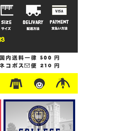
ットン
/フリース
ナイロン
/ワーク
ザー
レ