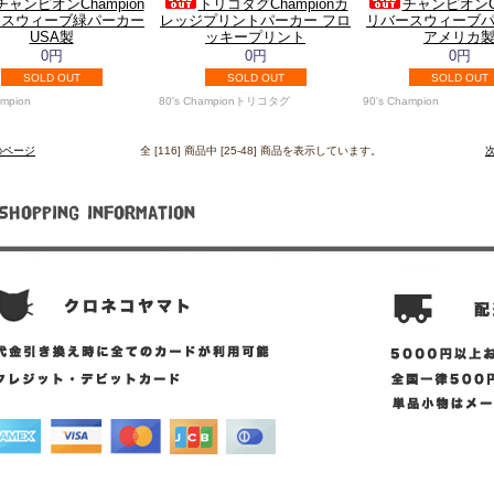
チャンピオンChampion
トリコタグChampionカ
チャンピオンCh
ースウィーブ緑パーカー
レッジプリントパーカー フロ
リバースウィーブ
USA製
ッキープリント
アメリカ
0円
0円
0円
SOLD OUT
SOLD OUT
SOLD OUT
ampion
80's Championトリコタグ
90's Champion
のページ
全 [116] 商品中 [25-48] 商品を表示しています。