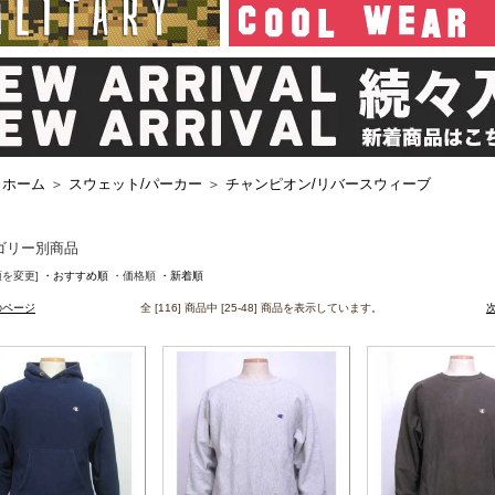
ホーム
＞
スウェット/パーカー
＞
チャンピオン/リバースウィーブ
ゴリー別商品
順を変更]
・おすすめ順
・価格順
・新着順
のページ
全 [116] 商品中 [25-48] 商品を表示しています。