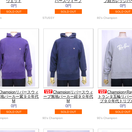
ウェット
バースウィーブ
ブ紺カレッジパ
0円
0円
0円
SOLD OUT
SOLD OUT
SOLD OUT
on
STUSSY
80's Champion
Championリバースウィ
Championリバースウィ
Champion×Ra
無地パーカー紫９０年代
ーブ無地パーカー紺９０年代
トランタ五輪リバ
M
M
ブ９０年代トリプ
0円
0円
0円
SOLD OUT
SOLD OUT
SOLD OUT
ampion
90's Champion
90's Champion