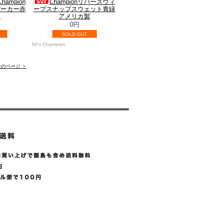
ampion
Championリバースウィ
パーカー赤
ーブスナップスウェット青緑
製
アメリカ製
0円
SOLD OUT
90's Champion
次のページ ＞