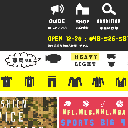
ポーツ
地
ンガー
A
ポロシャツ
半袖シャツ
アロハ/サーフ/ボーリング
・ラルフ/ブランド
・無地/チェック/ストライプ
・ワーク/ミリタリー/ウエスタ
・ネル/ウール
・ショートパンツ
・アウトドア/グラミチ
・ジーンズ/ペインター
・Levi's RED
・ミリタリー/ワーク
・コーデュロイ/スタプレ
・コットン/スラックス/チノ
・オーバーオール/つなぎ
・ジャージ/スウェット/ナイロ
・セントジェームス/ルミノア
・ロンT/サーマル/ラグビー
・プリント/半袖/スウェット
・チャンピオン/リバース
・パーカー
・デニム/コ
・アウトドア
・ジャージ/
・ミリタリー
・ウール/レ
・スーツ/ジ
ン
ン