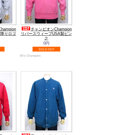
ampion
チャンピオンChampion
霜降りロゴ
リバースウィーブUSA製ピン
ク
0円
SOLD OUT
90's Champion