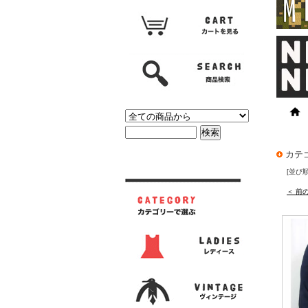
カテ
[並び
＜ 前