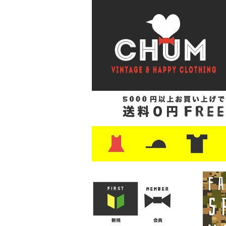
・ワンピース
・カットソー/スウェット
・ブラウス/シャツ
・スカート
・パンツ/ショーツ
・ジャケット/ニット
・Tシャツ
・ハット/スカーフ
・バッグ
・ブーツ/パンプス
・バッグ
・キャップ/ハット
・レザーシューズ/スニーカー
・ネクタイ
・マフラー
・アクセサリー
・ファイヤーキング
・雑貨/バンダナ
・プリントTシャツ
・バンド/ツアー
・キャラクター
・Nike/adidas/ス
・チャンピオン
・サーフ/スケート
・ボーダー/総柄/無
・フットボール/リ
・タンクトップ/NB
・
・
・