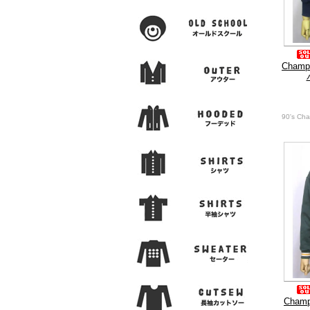
Cha
90's Ch
Cha