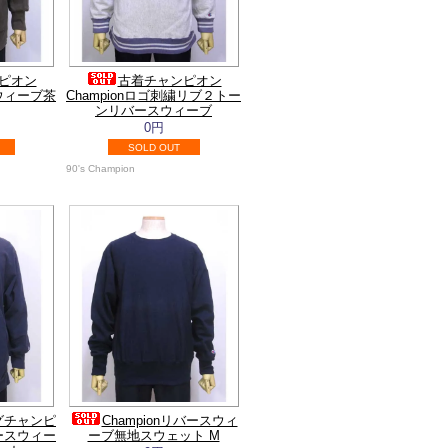
ピオン
古着チャンピオン
スウィーブ茶
Championロゴ刺繍リブ２トー
ンリバースウィーブ
0円
SOLD OUT
90's Champion
グチャンピ
Championリバースウィ
バースウィー
ーブ無地スウェット M