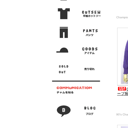
Champi
ーブ
90's Ch