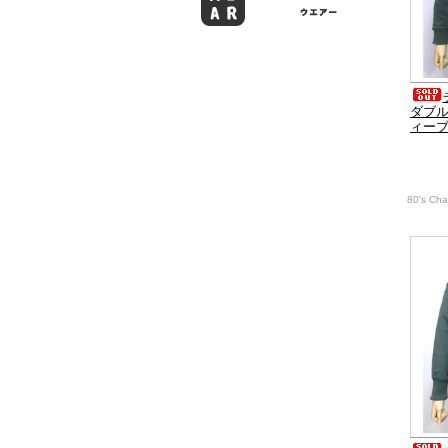
ダブ
ィー
80's C