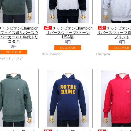
チャンピオンChampion
チャンピオンChampion
チャンピオンCh
ルフェイス緑リバースウ
リバースウィーブ2トーン
リバースウィーブ
ブパーカー８０年代トリ
USA製
プリント
コタグ
0円
0円
0円
SOLD OUT
SOLD OUT
SOLD OUT
90's Champion
Champion
hampionトリコタグ