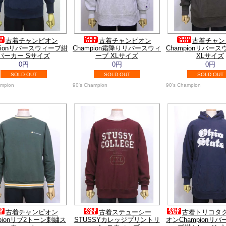
古着チャンピオン
古着チャンピオン
古着チャン
mpionリバースウィーブ紺
Champion霜降りリバースウィ
Championリバー
パーカー Sサイズ
ーブ XLサイズ
XLサイズ
0円
0円
0円
SOLD OUT
SOLD OUT
SOLD OUT
ampion
90's Champion
90's Champion
古着チャンピオン
古着ステューシー
古着トリコタ
mpionリブ2トーン刺繍ス
STUSSYカレッジプリントリ
オンChampionリ