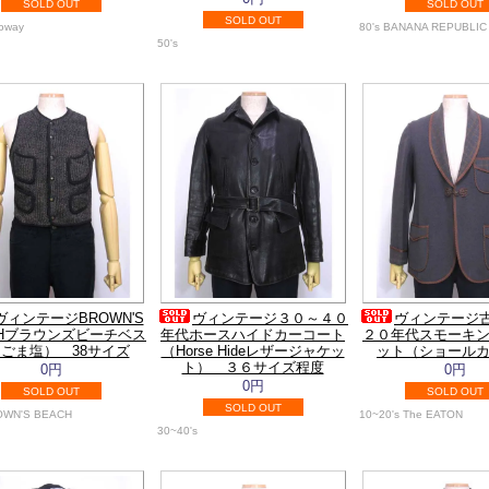
SOLD OUT
SOLD OUT
SOLD OUT
loway
80's BANANA REPUBLIC
50's
ヴィンテージBROWN'S
ヴィンテージ３０～４０
ヴィンテージ
CHブラウンズビーチベス
年代ホースハイドカーコート
２０年代スモーキ
ごま塩） 38サイズ
（Horse Hideレザージャケッ
ット（ショール
ト） ３６サイズ程度
0円
0円
0円
SOLD OUT
SOLD OUT
SOLD OUT
ROWN'S BEACH
10~20's The EATON
30~40's