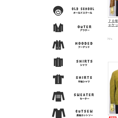
７０
ャケ
70's