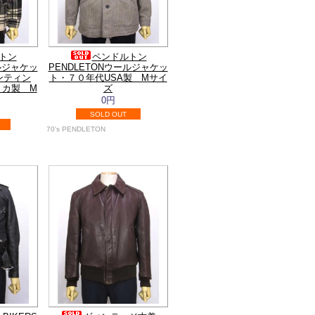
トン
ペンドルトン
ールジャケッ
PENDLETONウールジャケッ
ンティン
ト・７０年代USA製 Mサイ
リカ製 M
ズ
0円
SOLD OUT
70's PENDLETON