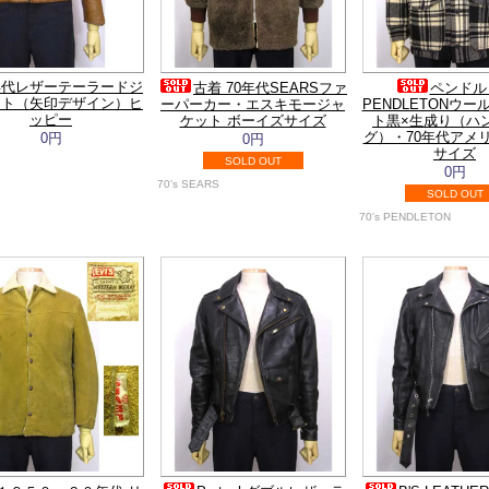
年代レザーテーラードジ
古着 70年代SEARSファ
ペンドル
ット（矢印デザイン）ヒ
ーパーカー・エスキモージャ
PENDLETONウ
ッピー
ケット ボーイズサイズ
ト黒×生成り（ハ
グ）・70年代アメ
0円
0円
サイズ
SOLD OUT
0円
70's SEARS
SOLD OUT
70's PENDLETON