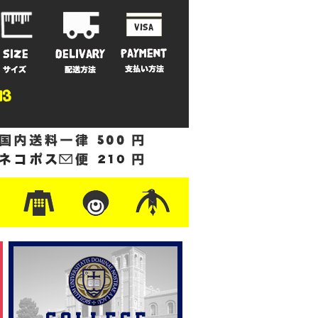
ットン
/フリース
ナイロン
/ワーク
ザー
レ