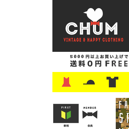
・ワンピース
・カットソー/スウェット
・ブラウス/シャツ
・スカート
・パンツ/ショーツ
・ジャケット/ニット
・Tシャツ
・ハット/スカーフ
・バッグ
・ブーツ/パンプス
・バッグ
・キャップ/ハット
・レザーシューズ/スニーカー
・ネクタイ
・マフラー
・アクセサリー
・ファイヤーキング
・雑貨/バンダナ
・プリントTシャツ
・バンド/ツアー
・キャラクター
・Nike/adidas/ス
・チャンピオン
・サーフ/スケート
・ボーダー/総柄/無
・フットボール/リ
・タンクトップ/NB
・
・
・