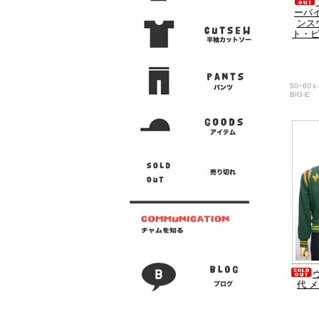
ーバイ
ンス
ト・ビ
50~60'
BIG-E
代 