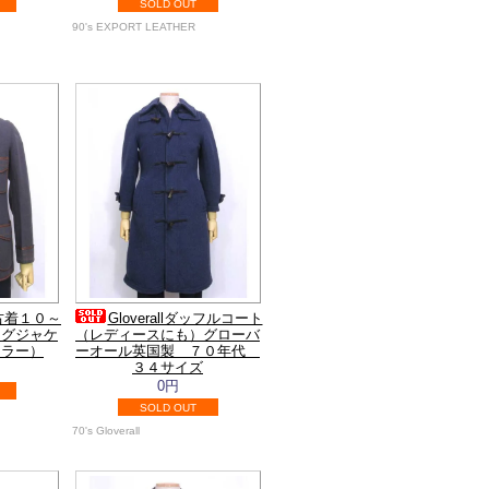
SOLD OUT
90's EXPORT LEATHER
古着１０～
Gloverallダッフルコート
ングジャケ
（レディースにも）グローバ
カラー）
ーオール英国製 ７０年代
３４サイズ
0円
SOLD OUT
70's Gloverall