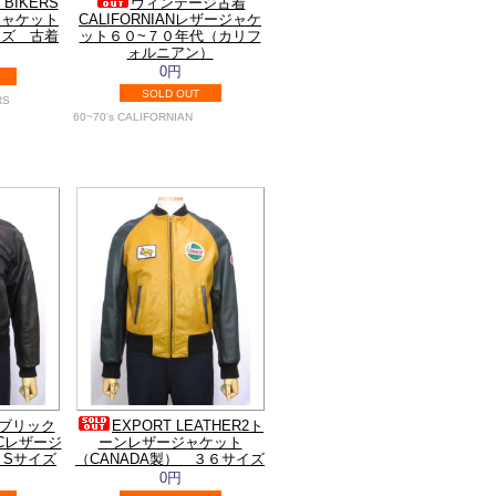
 BIKERS
ヴィンテージ古着
ジャケット
CALIFORNIANレザージャケ
イズ 古着
ット６０~７０年代（カリフ
ォルニアン）
0円
SOLD OUT
RS
60~70's CALIFORNIAN
ブリック
EXPORT LEATHER2ト
LICレザージ
ーンレザージャケット
 Sサイズ
（CANADA製） ３６サイズ
0円