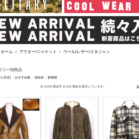
ホーム
＞
アウター/ジャケット
＞
ウール/レザー/スタジャン
ゴリー別商品
順を変更]
・おすすめ順
・価格順
・新着順
全 [122] 商品中 [1-24] 商品を表示しています。