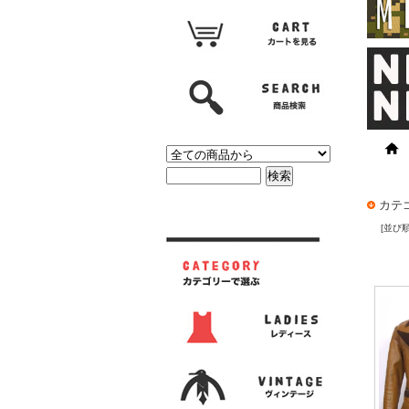
カテ
[並び