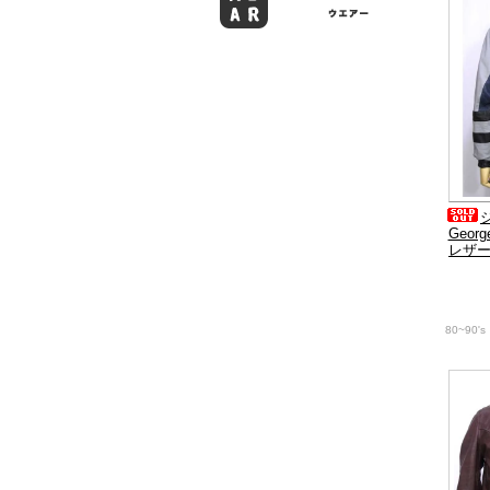
Geor
レザ
80~90's