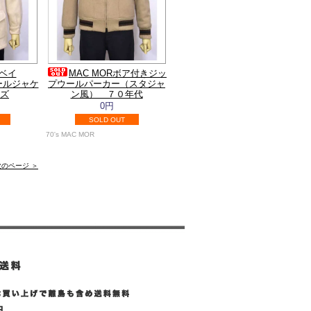
ベイ
MAC MORボア付きジッ
ウールジャケ
プウールパーカー（スタジャ
イズ
ン風） ７０年代
0円
SOLD OUT
70's MAC MOR
次のページ ＞