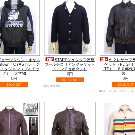
ジョージタウン・ホヤス
STAPFシュタッフ圧縮
A-２レザーフ
getown HOYASカレッジ
ウールチロリアンジャケット
ケット（FLIGHT 
ースタジャン（ブルドッ
（コンチョボタン）
LTD） ８０年代
グ） 大学物
製
0円
0円
0円
SOLD OUT
SOLD OUT
SOLD OUT
90's STAPF
80's FLIGHT SUITS LTD