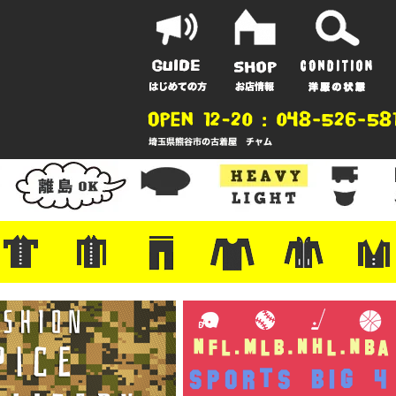
ポーツ
地
ンガー
A
ポロシャツ
半袖シャツ
アロハ/サーフ/ボーリング
・ラルフ/ブランド
・無地/チェック/ストライプ
・ワーク/ミリタリー/ウエスタ
・ネル/ウール
・ショートパンツ
・アウトドア/グラミチ
・ジーンズ/ペインター
・Levi's RED
・ミリタリー/ワーク
・コーデュロイ/スタプレ
・コットン/スラックス/チノ
・オーバーオール/つなぎ
・ジャージ/スウェット/ナイロ
・セントジェームス/ルミノア
・ロンT/サーマル/ラグビー
・プリント/半袖/スウェット
・チャンピオン/リバース
・パーカー
・デニム/コ
・アウトドア
・ジャージ/
・ミリタリー
・ウール/レ
・スーツ/ジ
ン
ン