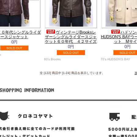
７０年代シングルライダ
ヴィンテージBrooksレ
ハドソン
ースジャケット
ザーシングルライダースジャ
HUDSON'S BAY
ケット６０年代 ４２サイズ
ット Mサ
0円
0円
0円
SOLD OUT
SOLD OUT
SOLD OUT
m
60's Brooks
70's HUDSON'S BAY
全 [122] 商品中 [1-24] 商品を表示しています。