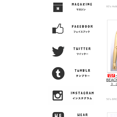
60's Hol
BEA
ト（
50's B