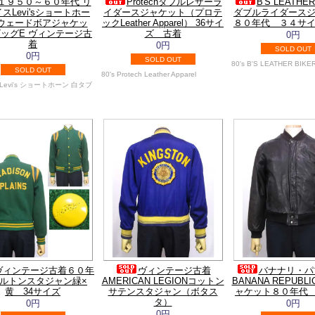
１９５０～６０年代 リ
Protechダブルレザーラ
B'S LEATHER
スLevi'sショートホー
イダースジャケット（プロテ
ダブルライダース
ウェードボアジャケッ
ックLeather Apparel） 36サイ
８０年代 ３４サ
ッグE ヴィンテージ古
ズ 古着
0円
着
0円
SOLD OUT
0円
SOLD OUT
80's B'S LEATHER BIKE
SOLD OUT
80's Protech Leather Apparel
s Levi's ショートホーン 白タブ
ヴィンテージ古着６０年
ヴィンテージ古着
バナナリ・パ
メルトンスタジャン緑×
AMERICAN LEGIONコットン
BANANA REPUB
黄 34サイズ
サテンスタジャン（ボタス
ャケット８０年代
タ）
0円
0円
0円