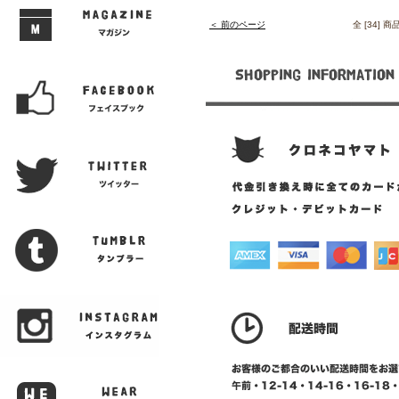
＜ 前のページ
全 [34] 