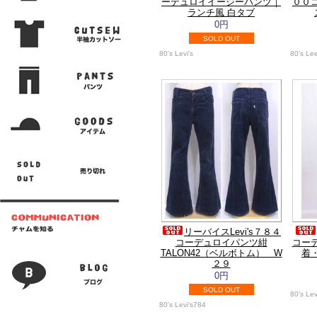
ーデュロイイージーパンツ｜
００
ランチ風 白タブ
0円
SOLD OUT
80's Levi's
80's Le
リーバイスLevi's７８４
コーデュロイパンツ紺
コー
TALON42（ベルボトム） W
着
２９
0円
SOLD OUT
80's Lev
80's Levi's784