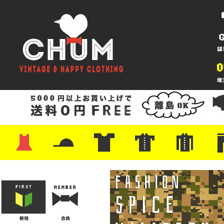
・ワンピース
・カットソー/スウェット
・ブラウス/シャツ
・スカート
・パンツ/ショーツ
・ジャケット/ニット
・Tシャツ
・ハット/スカーフ
・バッグ
・ブーツ/パンプス
・バッグ
・キャップ/ハット
・レザーシューズ/スニーカー
・ネクタイ
・マフラー
・アクセサリー
・ファイヤーキング
・雑貨/バンダナ
・プリントTシャツ
・バンド/ツアー
・キャラクター
・Nike/adidas/スポーツ
・チャンピオン
・サーフ/スケート
・ボーダー/総柄/無地
・フットボール/リンガー
・タンクトップ/NBA
・ポロシャツ
・半袖シャツ
・アロハ/サーフ/ボーリング
・ラルフ/ブランド
・無地/チェック/ストラ
・ワーク/ミリタリー/ウ
・ネル/ウール
・ショ
・アウ
・ジー
・Levi'
・ミリ
・コー
・コッ
・オー
・ジャ
ン
ン