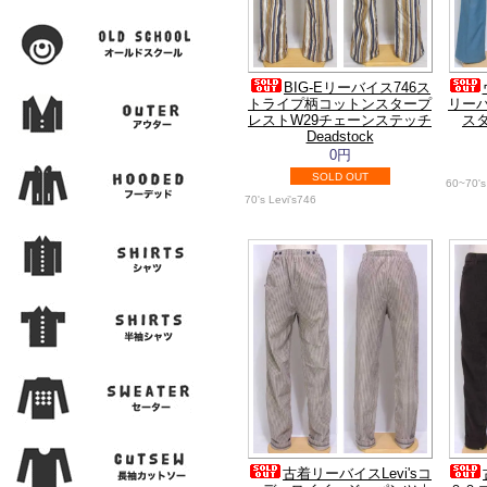
BIG-Eリーバイス746ス
トライプ柄コットンスタープ
リーバ
レストW29チェーンステッチ
スタ
Deadstock
0円
SOLD OUT
60~70's
70's Levi's746
古着リーバイスLevi'sコ