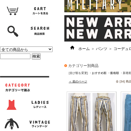
ホーム
＞
パンツ
＞
コーデュ
カテゴリー別商品
[並び順を変更]
・おすすめ順
・価格順
・新着
＜ 前のページ
全 [34] 